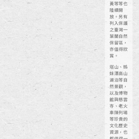
黃等等也
陸續開
放。另有
列入保護
之臺灣一
葉蘭自然
保留區，
亦值得欣
賞。
塔山、姊
妹潭高山
湖泊等自
然景觀，
以及博物
館與慈雲
寺、老火
車陳列場
等珍貴的
文化歷史
資源，也
都值得一