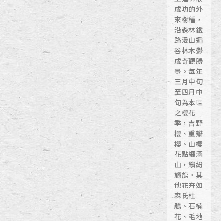
成功的外
來樹種，
沿森林鐵
路漫山遍
谷林木鬱
成奇觀勝
景。每年
三月中旬
至四月中
旬為本區
之櫻花
季，吉野
櫻、重瓣
櫻、山櫻
花點綴滿
山，繽紛
旖旎。其
他花卉如
森氏杜
鵑、石楠
花、毛地