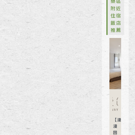
樂區
附近
住宿
飯店
推薦
【漫
漫
回