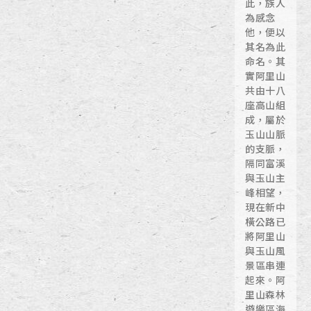
此，族人
為感念
他，便以
其名為此
命名。其
實阿里山
共由十八
座高山組
成，屬於
玉山山脈
的支脈，
隔同富溪
與玉山主
峰相望，
現在新中
橫公路已
將阿里山
與玉山風
景區串連
起來。阿
里山森林
遊樂區海