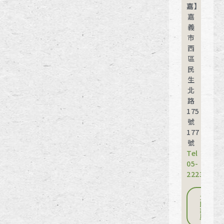
嘉】
嘉
義
市
西
區
民
生
北
路
175
號
177
號
Tel：
05-
2223366
立
即
訂
房