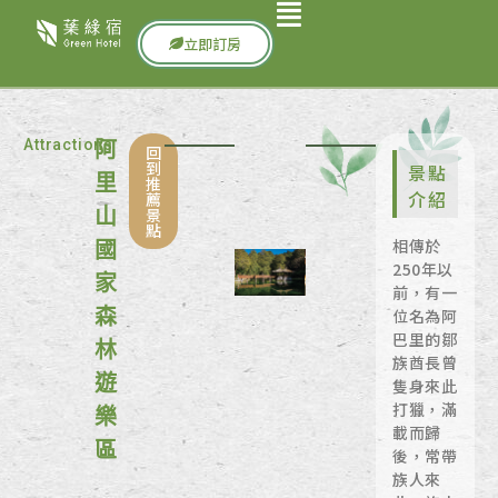
立即訂房
Attractions
阿
回
到
景點
里
推
介紹
薦
景
山
點
相傳於
國
250年以
家
前，有一
森
位名為阿
巴里的鄒
林
族酋長曾
遊
隻身來此
打獵，滿
樂
載而歸
區
後，常帶
族人來