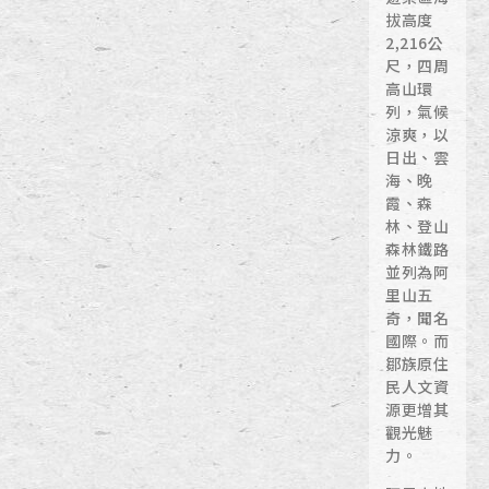
拔高度
2,216公
尺，四周
高山環
列，氣候
涼爽，以
日出、雲
海、晚
霞、森
林、登山
森林鐵路
並列為阿
里山五
奇，聞名
國際。而
鄒族原住
民人文資
源更增其
觀光魅
力。