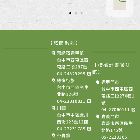
【旅館系列】
葉綠宿逢甲館
台中市西屯區西
【櫻桃計畫咖啡
屯路二段287號
館
】
04-24525299
綠宿行旅
逢甲門市
台中市西區民生
台中市西屯區西
北路126號
屯路二段270巷1
04-23010011
號
川閱
04-27060111
台中市中區綠川
嘉義門市
西街123號12樓
嘉義市西區民生
04-22231789
北路175號
茶覺旅
05-2223366