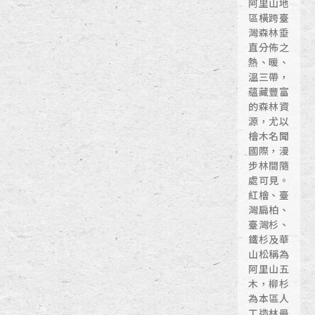
阿里山地
區橫跨臺
灣森林垂
直分佈之
熱、暖、
溫三帶，
蘊藏豐富
的森林資
源，尤以
檜木名聞
國際，漫
步林間隨
處可見。
紅檜、臺
灣扁柏、
臺灣杉、
鐵杉及華
山松稱為
阿里山五
木，柳杉
為本區人
工造林最