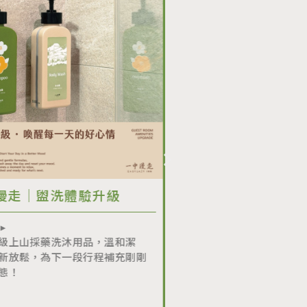
盥洗體驗升級
一中漫走｜全台最狂學生專
2026.01.27 ▸ 2026.12.30
藥洗沐用品，溫和潔
青春回憶不用等，現在就出發！ 專為 
為下一段行程補充剛剛
–22 歲學生打造的超值住房優惠。二
成行，每人只要599元起
more +