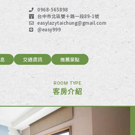
0968-565898
台中市北區雙十路一段89-1號
easylazytaichung@gmail.com
@easy999
息
交通資訊
推薦景點
ROOM TYPE
客房介紹
經典雙人房
二人