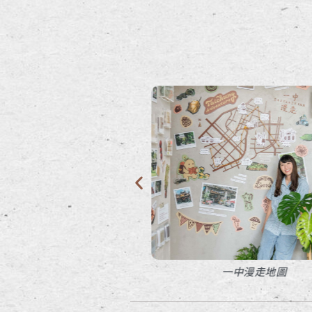
櫃台
一中漫走地圖