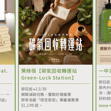
葉綠宿【碳氣回收轉運站
一中漫走｜
Green-Luck Station】
即日起 ▸
房內升級上山採
即日起 ▸12/30
淨、清新放鬆，
解鎖減碳任務，獲取好運優惠
好的狀態！
即享各館「限定房型」專屬優惠價
$1,199 起。
more +