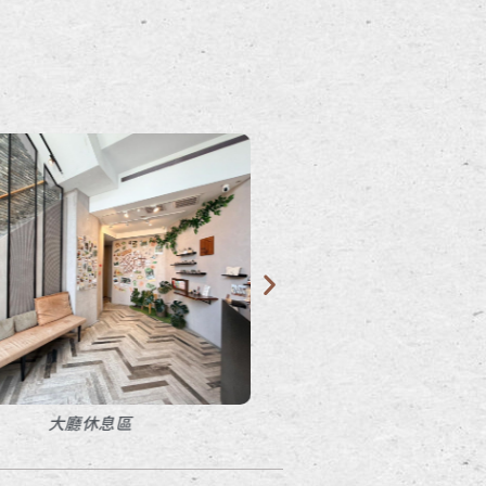
廳休息區
2F 交誼書房