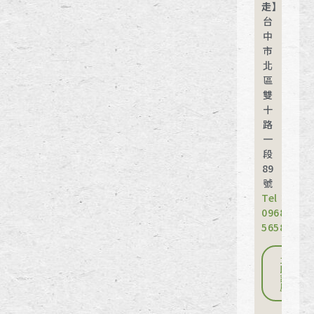
走】
台
中
市
北
區
雙
十
路
一
段
89
號
Tel：
0968-
565898
立
即
訂
房