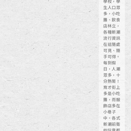
學校，學
生人口眾
多，小吃
攤、飲食
店林立，
各種新潮
流行資訊
在這隨處
可見、隨
手可得。
每到假
日，人潮
眾多，十
分熱鬧！
育才街上
多是小吃
攤，而服
飾店多在
小巷子
中。各式
新潮前衛
的玩意都