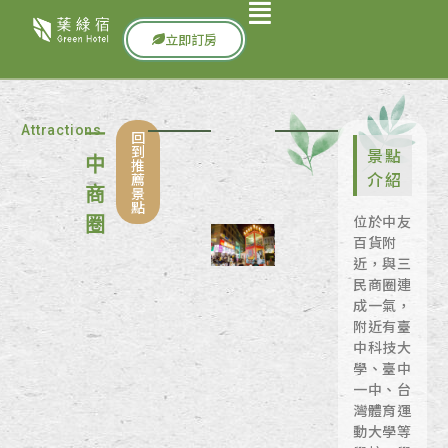
立即訂房
Attractions
一
回
到
景點
中
推
介紹
薦
景
商
點
位於中友
圈
百貨附
近，與三
民商圈連
成一氣，
附近有臺
中科技大
學、臺中
一中、台
灣體育運
動大學等