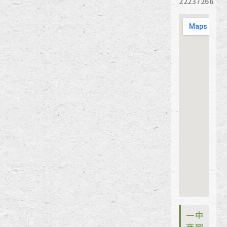
22237266
一中
商圈