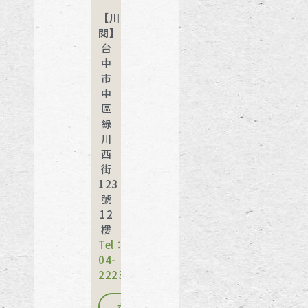
【川
閱】
台
中
市
中
區
綠
川
西
街
123
號
12
樓
Tel：
04-
22231789
立