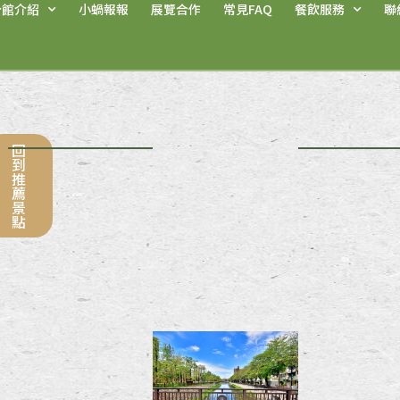
分館介紹
小蝸報報
展覽合作
常見FAQ
餐飲服務
聯
回
到
推
薦
景
點