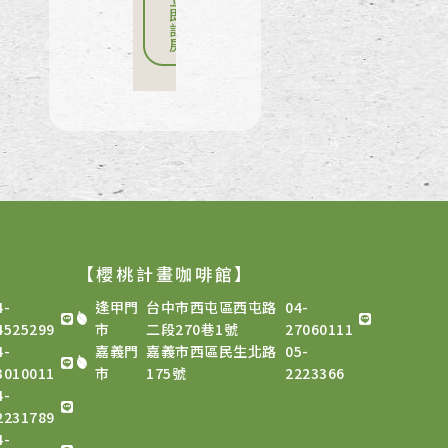
即
訂
房
【櫻桃計畫咖啡館
】
4-
逢甲門
台中市西屯區西屯路
04-
4525299
市
二段270巷1號
27060111
4-
嘉義門
嘉義市西區民生北路
05-
3010011
市
175號
2223366
4-
2231789
4-