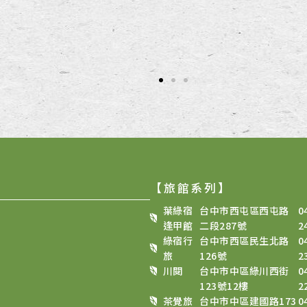
【旅館系列】
葉綠宿
台中市西屯區西屯路
0
逢甲館
二段287號
2
綠宿行
台中市西區民生北路
0
旅
126號
2
川閱
台中市中區綠川西街
0
123號12樓
2
茶覺旅
台中市中區建國路173
0