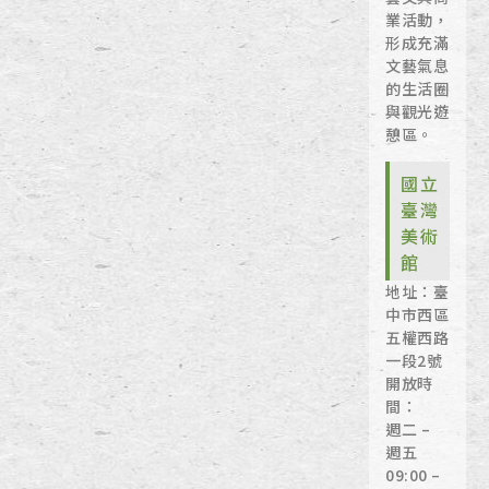
業活動，
形成充滿
文藝氣息
的生活圈
與觀光遊
憩區。
國立
臺灣
美術
館
地址：臺
中市西區
五權西路
一段2號
開放時
間：
週二 –
週五
09:00 –