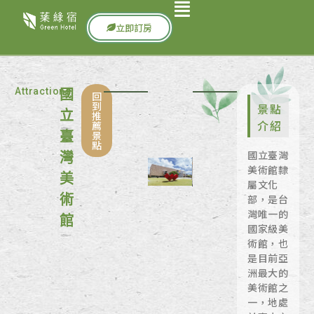
立即訂房
Attractions
國
回
到
景點
立
推
介紹
薦
景
臺
點
國立臺灣
灣
美術館隸
美
屬文化
術
部，是台
灣唯一的
館
國家級美
術館，也
是目前亞
洲最大的
美術館之
一，地處