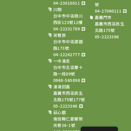
04-23010011
號
川閱
04-27060111
台中市中區綠川
嘉義門市
西街123號12樓
嘉義市西區民生
04-22231789
北路175號
茶覺旅
05-2223366
台中市中區建國
路173號
04-22262777
一中漫走
台中市北區雙十
路一段89號
0968-565898
漫漫回嘉
嘉義市西區民生
北路175號177號
05-2223366
茲心園
南投縣仁愛鄉榮
光巷36-1號