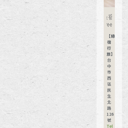
【綠
宿
行
旅】
台
中
市
西
區
民
生
北
路
126
號
Tel：