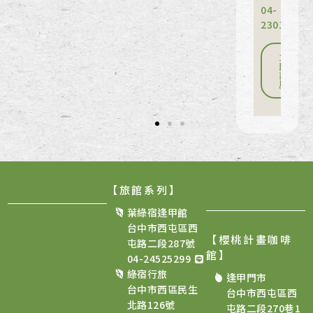
04-
23010011
立
即
訂
房
【旅館系列】
葉綠宿逢甲館
台中市西屯區西
【櫻桃計畫咖啡
屯路二段287號
館
】
04-24525299
綠宿行旅
逢甲門市
台中市西區民生
台中市西屯區西
北路126號
屯路二段270巷1