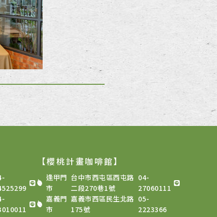
【櫻桃計畫咖啡館
】
4-
逢甲門
台中市西屯區西屯路
04-
4525299
市
二段270巷1號
27060111
4-
嘉義門
嘉義市西區民生北路
05-
3010011
市
175號
2223366