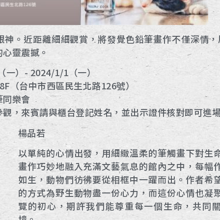
眼神。近距離細細觀賞，將發覺色鉛筆畫作不僅深情，
的心靈震撼。
（一）- 2024/1/1（一）
8F（台中市西區民生北路126號）
筆同樂會
參觀，來賓請與櫃台登記姓名，並出示證件核對即可進
楊品若
以單純的心情出發，用細緻溫柔的筆觸畫下對生
畫作巧妙地融入充滿文藝氣息的館內之中，每幅
如生，動物們彷彿要從相框中一躍而出。作者希
的方式為野生動物盡一份心力，而這份心情也凝
覽的初心，期許我們能尊重每一個生命，共同
境。