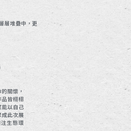
層層堆疊中，更
場
命的關懷，
作品皆栩栩
望能以自己
聚成此次展
關注生態環