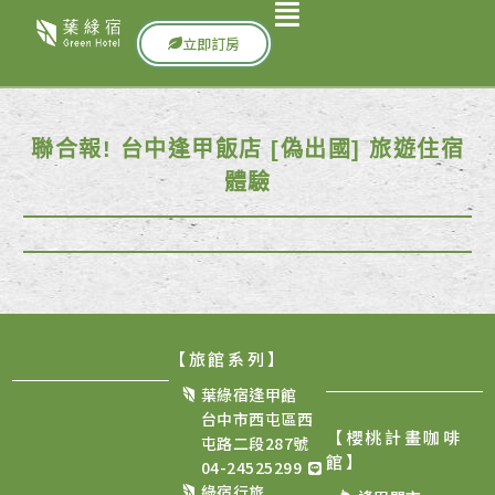
立即訂房
聯合報! 台中逢甲飯店 [偽出國] 旅遊住宿
體驗
【旅館系列】
葉綠宿逢甲館
台中市西屯區西
【櫻桃計畫咖啡
屯路二段287號
館
】
04-24525299
綠宿行旅