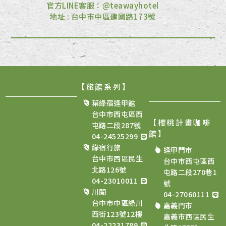
官方LINE客服：@teawayhotel
地址 : 台中市中區建國路173號
【旅館系列】
葉綠宿逢甲館
台中市西屯區西
【櫻桃計畫咖啡
屯路二段287號
館
】
04-24525299
綠宿行旅
逢甲門市
台中市西區民生
台中市西屯區西
北路126號
屯路二段270巷1
04-23010011
號
川閱
04-27060111
台中市中區綠川
嘉義門市
西街123號12樓
嘉義市西區民生
04-22231789