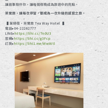
讓故事陪伴你，讓每個夜晚成為旅途中的亮點。
茶覺旅，讓每次停留，都成為一次升級的感官之旅。
▐ 葉綠宿・茶覺旅 Tea Way Hotel ▐
電話▸04-22262777
LINE▸
https://lihi.cc/7n0U3
官網▸
https://lihi.cc/g3Fcp
訂房▸
https://lihi1.me/WwWtl