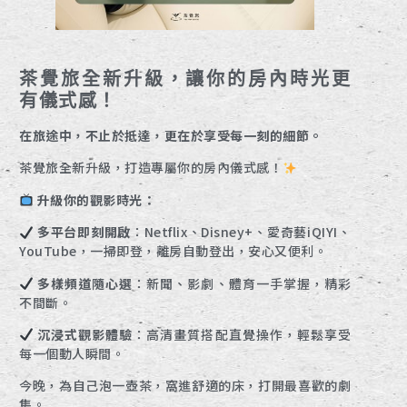
茶覺旅全新升級，讓你的房內時光更
有儀式感！
在旅途中，不止於抵達，更在於享受每一刻的細節。
茶覺旅全新升級，打造專屬你的房內儀式感！
升級你的觀影時光：
多平台即刻開啟
：Netflix、Disney+、愛奇藝iQIYI、
YouTube，一掃即登，離房自動登出，安心又便利。
多樣頻道隨心選
：新聞、影劇、體育一手掌握，精彩
不間斷。
沉浸式觀影體驗
：高清畫質搭配直覺操作，輕鬆享受
每一個動人瞬間。
今晚，為自己泡一壺茶，窩進舒適的床，打開最喜歡的劇
集。