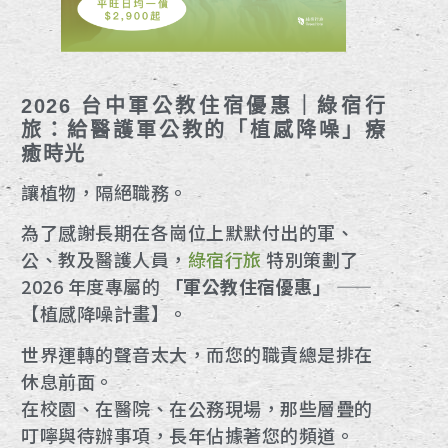
2026 台中軍公教住宿優惠｜綠宿行
旅：給醫護軍公教的「植感降噪」療
癒時光
讓植物，隔絕職務。
為了感謝長期在各崗位上默默付出的軍、
公、教及醫護人員，
綠宿行旅
特別策劃了
2026 年度專屬的
「軍公教住宿優惠」
——
【植感降噪計畫】。
世界運轉的聲音太大，而您的職責總是排在
休息前面。
在校園、在醫院、在公務現場，那些層疊的
叮嚀與待辦事項，長年佔據著您的頻道。