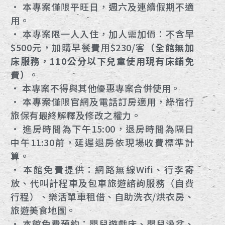
• 本專案僅限平旺日，週六及連續假期不適
用。
• 本專案限一人入住，加人需加價：不含早
$500元，加購早餐費用$230/客
（全館無加
床服務，110公分以下兒童使用現有床鋪免
費）
。
• 本專案不得與其他優惠專案合併使用。
• 本專案僅限官網及電話訂房適用，綠宿行
旅保有最終解釋及修改之權力。
• 進房時間為下午15:00，退房時間為隔日
中午11:30前，延遲退房依現場收費標準計
算。
• 本館免費提供：網路無線Wifi、行李寄
放、代叫計程車及包車旅遊諮詢服務（自費
行程）、樂活單車租借、自助洗衣/烘衣房、
旅遊美食地圖。
• 本館免費預約：嬰兒遊戲床、嬰兒澡盆、