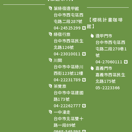
葉綠宿逢甲館
台中市西屯區西
【櫻桃計畫咖啡
屯路二段287號
館
】
04-24525299
綠宿行旅
逢甲門市
台中市西區民生
台中市西屯區西
北路126號
屯路二段270巷1
04-23010011
號
川閱
04-27060111
台中市中區綠川
嘉義門市
西街123號12樓
嘉義市西區民生
04-22231789
北路175號
茶覺旅
05-2223366
台中市中區建國
路173號
04-22262777
一中漫走
台中市北區雙十
路一段89號
0968-565898