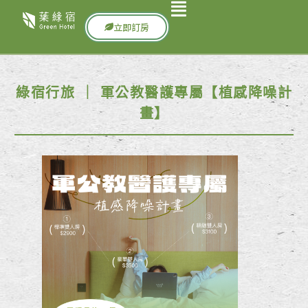
立即訂房
綠宿行旅 ｜ 軍公教醫護專屬【植感降噪計
畫】