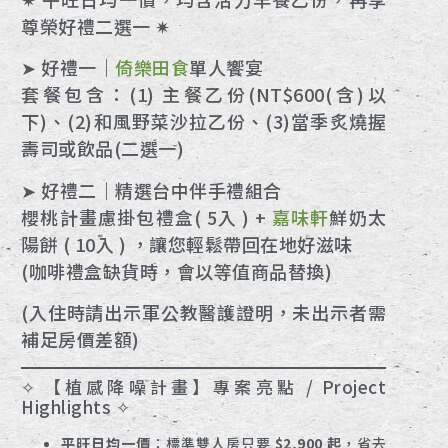
尊榮好禮二選一 ✷
➤ 好禮一｜
倚樂田食
單人饗宴
套餐包含：(1) 主餐乙份(NT$600(含)以
下)、(2)和風野菜沙拉乙份、(3)當季炙燒握
壽司或飲品(二選一)
➤ 好禮二｜精選台中伴手禮組合
櫻桃計畫慮掛包禮盒( 5入 ) +
嘉味軒
鮮奶太
陽餅 ( 10入 ) ，讓您輕鬆帶回在地好滋味
(咖啡禮盒缺貨時，會以等值商品替換)
(入住時請出示軍公教醫護證明，未出示者需
補足房價差額)
✧ 【植感降噪計畫】專案亮點 / Project
Highlights ✧
平旺日均一價
：標準雙人房只要
$2,900 起
，省去