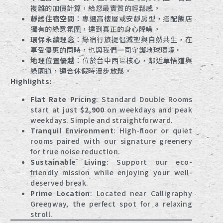
複雜的加價計算，給您最實質的輕鬆感。
靜謐住宿空間
：專選高樓層或安靜房型，搭配飯店
獨有的綠意氛圍，達到真正的身心降噪。
環保永續理念
：綠宿行旅提倡減塑與自然共生，在
享受優惠的同時，也與我們一同守護地球環境。
地理位置優越
：位於台中西區核心，鄰近草悟道與
綠園道，適合休假時漫步放鬆。
Highlights:
Flat Rate Pricing
: Standard Double Rooms
start at just
$2,900
on weekdays and peak
weekdays. Simple and straightforward.
Tranquil Environment
: High-floor or quiet
rooms paired with our signature greenery
for true noise reduction.
Sustainable Living
: Support our eco-
friendly mission while enjoying your well-
deserved break.
Prime Location
: Located near Calligraphy
Greenway, the perfect spot for a relaxing
stroll.