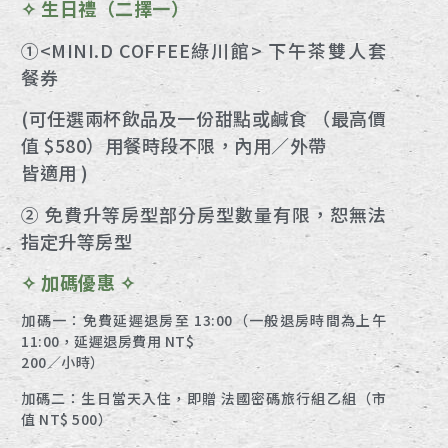
✧ 生日禮（二擇一）
➀<MINI.D COFFEE綠川館> 下午茶雙人套
餐券
(可任選兩杯飲品及一份甜點或鹹食 （最高價
值 $580）用餐時段不限，內用／外帶
皆適用 )
➁ 免費升等房型部分房型數量有限，恕無法
指定升等房型
✧ 加碼優惠 ✧
加碼一：免費延遲退房至 13:00（一般退房時間為上午
11:00，延遲退房費用 NT$
200／小時）
加碼二：生日當天入住，即贈 法國密碼旅行組乙組（市
值 NT$ 500）