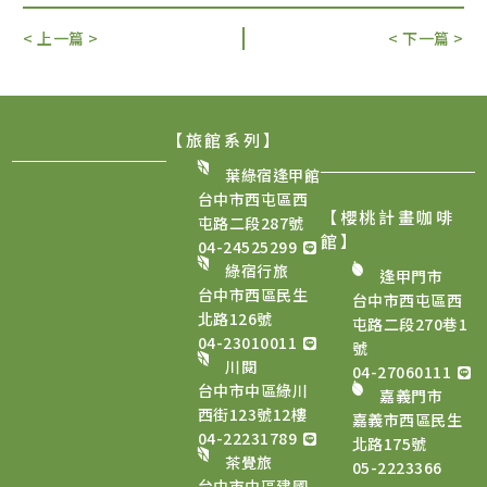
< 上一篇 >
< 下一篇 >
【旅館系列】
葉綠宿逢甲館
台中市西屯區西
【櫻桃計畫咖啡
屯路二段287號
館
】
04-24525299
綠宿行旅
逢甲門市
台中市西區民生
台中市西屯區西
北路126號
屯路二段270巷1
04-23010011
號
川閱
04-27060111
台中市中區綠川
嘉義門市
西街123號12樓
嘉義市西區民生
04-22231789
北路175號
茶覺旅
05-2223366
台中市中區建國