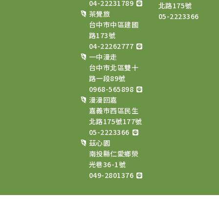
04-22231789
北路175號
茶覺旅
05-2223366
台中市中區建國
路173號
04-22262777
一中漫走
台中市北區雙十
路一段89號
0968-565898
漫漫回嘉
嘉義市西區民生
北路175號177號
05-2223366
茲心園
南投縣仁愛鄉榮
光巷36-1號
049-2801376