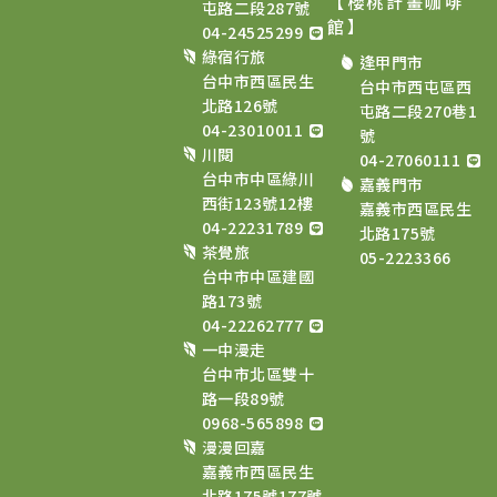
【櫻桃計畫咖啡
屯路二段287號
館
】
04-24525299
綠宿行旅
逢甲門市
台中市西區民生
台中市西屯區西
北路126號
屯路二段270巷1
04-23010011
號
川閱
04-27060111
台中市中區綠川
嘉義門市
西街123號12樓
嘉義市西區民生
04-22231789
北路175號
茶覺旅
05-2223366
台中市中區建國
路173號
04-22262777
一中漫走
台中市北區雙十
路一段89號
0968-565898
漫漫回嘉
嘉義市西區民生
北路175號177號