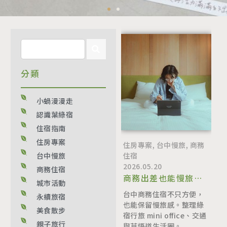
分類
小蝸漫漫走
認識葉綠宿
住宿指南
住房專案
住房專案
,
台中慢旅
,
商務
住宿
台中慢旅
2026.05.20
商務住宿
商務出差也能慢旅：
城市活動
綠宿行旅 mini
台中商務住宿不只方便，
永續旅宿
office 與台中商務住
也能保留慢旅感。整理綠
美食散步
宿選擇
宿行旅 mini office、交通
親子旅行
與草悟道生活圈。