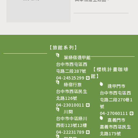
【旅館系列】
葉綠宿逢甲館
台中市西屯區西
【櫻桃計畫咖啡
屯路二段287號
館
】
04-24525299
綠宿行旅
逢甲門市
台中市西區民生
台中市西屯區西
北路126號
屯路二段270巷1
04-23010011
號
川閱
04-27060111
台中市中區綠川
嘉義門市
西街123號12樓
嘉義市西區民生
04-22231789
北路175號