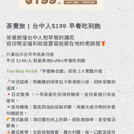
茶覺旅 | 台中人$199 早餐吃到飽
茶覺旅懂台中人對早餐的講究
這份限定福利就是要留給最在地的老鄰居
只要出示台中市民身分證
平日 $199/人 就能享用buffet早餐吃到飽
Tea Way Hotel
「早餐聯合國」菜色 2.0 驚豔升級：
中式經典｜熱騰騰的現蒸包子與清粥小菜，回味家鄉的
溫度。
日式風情 ｜一早就能吃到現炸豬排，這份豪邁只有這
裡有。
道地韓風｜香氣四溢的自製拌飯，用層次感分明的辛香
叫醒感官。
西式晨間｜現切麵包抹上奶酥，搭配黑咖啡，享受慢活
節奏。
義式美學｜主廚秘製燉飯、義大利麵，每一口都是道地