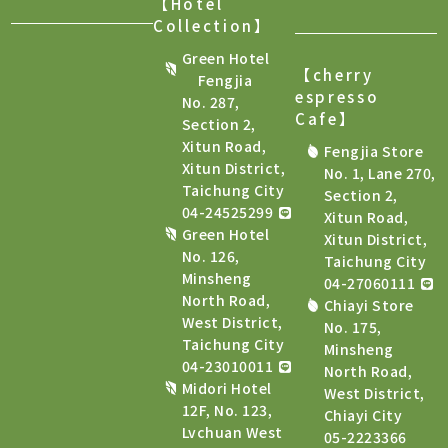
【Hotel
Collection】
Green Hotel
【cherry
Fengjia
espresso
No. 287,
Cafe
】
Section 2,
Xitun Road,
Fengjia Store
Xitun District,
No. 1, Lane 270,
Taichung City
Section 2,
04-24525299
Xitun Road,
Green Hotel
Xitun District,
No. 126,
Taichung City
Minsheng
04-27060111
North Road,
Chiayi Store
West District,
No. 175,
Taichung City
Minsheng
04-23010011
North Road,
Midori Hotel
West District,
12F, No. 123,
Chiayi City
Lvchuan West
05-2223366